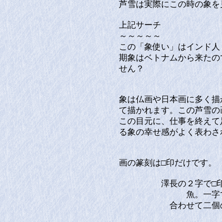
芦雪は実際にこの時の象を
上記サーチ
～～～～～
この「象使い」はインド人
期象はベトナムから来たの
せん？
象は仏画や日本画に多く描
て描かれます。この芦雪の
この目元に、仕事を終えて
る象の幸せ感がよく表わさ
画の篆刻は□印だけです。
澤長の２字で□印。
魚。一字で
合わせて二個の□