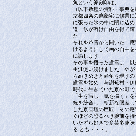
魚という篆刻印は、
（以下数種の資料・事典
京都四条の應擧宅に修業に
に張った氷の中に閉じ込め
道 氷が溶け自由を得て嬉
た
それを芦雪から聞いた 應
けるようにして画の自由を
に諭します
その事を悟った盧雪は 
生涯使い続けました やがて
らめきめきと頭角を現すの
盧雪を始め 与謝蕪村・伊
時代に生きていた京の町で
「生を写し 気を描く」を
統を統合し 斬新な眼差し
した京画壇の巨匠 その應
ぐほどの恐るべき腕前を持
いたずら好きで多芸多趣味
る とも・・・。