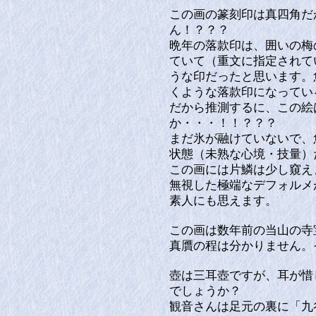
この画の篆刻印は真四角だ
ん！？？？
晩年の落款印は、囲いの梅
ていて（重文に指定されて
うな印だったと思います。
くような落款印になってい
だから推測するに、この絵
か・・・！！？？？
まだ氷が融けていないで、
状態（未熟な心境・技量）
この画には片鱗は少し窺え
無視した極端なデフォルメ
素人にも思えます。
この画は数年前の当山の寺
真贋の程は分かりません。
壺は三耳壺ですが、耳が惜
でしょうか？
観音さんは足元の裏に「九