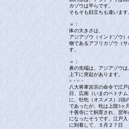
カゾウは平らです。
そもそも顔立ちも違います
＝：
体の大きさは、
アジアゾウ（インドゾウ）
物であるアフリカゾウ（サ
す。
＝：
鼻の先端は、アジアゾウは
上下に突起があります。
=・=・
八大将軍吉宗の命令で江戸に
日、広南（いまのベトナム
に、牡牝（オスメス）2頭
であったが、牝は上陸3ヶ月
十善寺にて飼育され、翌年
になったそうです。江戸入
に到着して、５月２７日