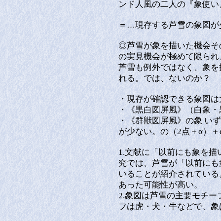
ンド人風の二人の『象使い
＝…現存する芦雪の象図が
◎芦雪が象を描いた機会そ
の実見機会が極めて限られ
芦雪も例外ではなく、象を
れる。では、ないのか？
・現存が確認できる象図は
・《黒白図屏風》（白象・
・《群獣図屏風》の象 い
が少ない。の（2点＋α）＋
1.文献に「以前にも象を描
究では、芦雪が「以前にも
いることが紹介されている。
あった可能性が高い。
2.象図は芦雪の主要モチー
フは虎・犬・牛などで、象