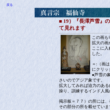
戻る
■ 19）『長澤芦雪
て見れます
この画も
拡大の
ここに入
した。
＝:（画は
にクリッ
●芦雪の
さいのでアジア象です。
拡大してみれば迫力のある
操り、訓練するインド人風
掲示板＝７７）の所には、
その部分の所を載せていま