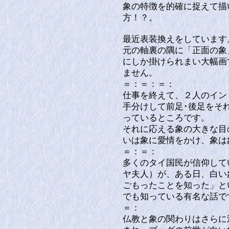
象の特徴を的確に捉えて描
方！？。
最近表装換えをしていま
元の軸裏の隅に「正面の象
にしか掛けられまい大幅画
ません。
＝：＝：＝：
仕事を終えて、２人のイ
手分けして前足･後足をそ
っているところです。
それに応える象の大きな目
いは象に愛情をかけ、象は
＝：＝：
多くのタイ国民が信仰して
ヤ夫人）が、ある日、白い
ごもったことを知った」と
でも知っている有名な話で
＝：
仏教と象の関わりはさらに