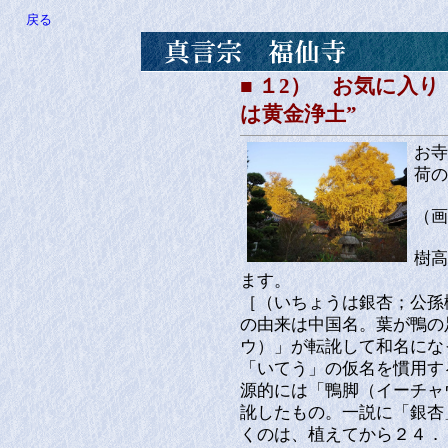
戻る
■ １2） お気に入
は黄金浄土”
お寺
荷の
（画
樹高
ます。
［（いちょうは銀杏；公孫
の由来は中国名。葉が鴨の
ウ）」が転訛して和名にな
「いてう」の仮名を慣用す
源的には「鴨脚（イーチャ
訛したもの。一説に「銀杏
くのは、植えてから２４．