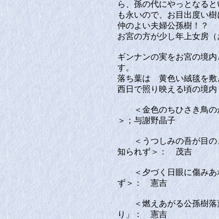
ら、孫の代にやっとなると
も永いので、お目出度い樹
仲のよい夫婦公孫樹！？
お宮の方が少し年上女房（
ギンナンの実をお宮の境内
す。
落ち葉は 黄色い絨毯を敷
西日で照り映える頃の境内
＜金色のちひさき鳥のか
＞；与謝野晶子
＜うつしみの吾が目のま
知られず＞： 茂吉
＜夕づく日眼に傷みあれ
ず＞： 憲吉
＜燃えあがる公孫樹落葉
り」： 憲吉