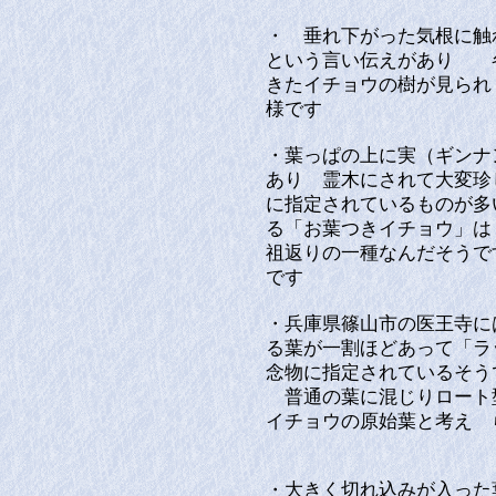
・ 垂れ下がった気根に触
という言い伝えがあり 
きたイチョウの樹が見ら
様です
・葉っぱの上に実（ギンナ
あり 霊木にされて大変珍
に指定されているものが多
る「お葉つきイチョウ」は
祖返りの一種なんだそうで
です
・兵庫県篠山市の医王寺に
る葉が一割ほどあって「ラ
念物に指定されているそう
普通の葉に混じりロート
イチョウの原始葉と考え 
・大きく切れ込みが入った