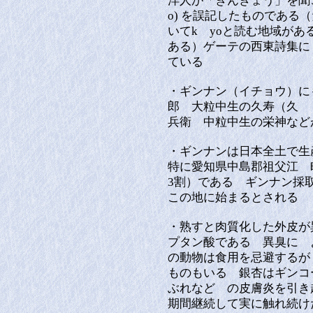
洋人が「ぎんきょう」を聞こ
o) を誤記したものである
いてk yoと読む地域が
ある）ゲーテの西東詩集に 
ている
・ギンナン（イチョウ）に
郎 大粒中生の久寿（久
兵衛 中粒中生の栄神な
・ギンナンは日本全土で
特に愛知県中島郡祖父江 
3割）である ギンナン採
この地に始まるとされる
・熟すと肉質化した外皮が
プタン酸である 異臭に 
の動物は食用を忌避するが
ものもいる 銀杏はギンコ
ぶれなど の皮膚炎を引き
期間継続して実に触れ続