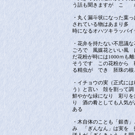
う話も聞きますが こ 
・丸く漏斗状になった葉っ
されている物はあまり多 
時になるオハツキラッパイ
・花弁を持たない不思議な
ごろで 風媒花といい風 
だ花粉が時には1000ｍも
そうです この花粉から 
る精虫が でき 胚珠の核
・イチョウの実（正式には
う）と言い 殻を割って調
鮮やかな緑になり 彩りを
り 酒の肴としても人気が
ある
・木自体のことも「銀杏」
み 「ぎんなん」は実を 指す