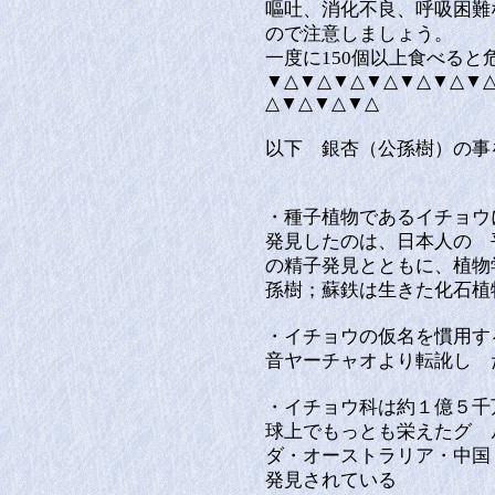
嘔吐、消化不良、呼吸困難
ので注意しましょう。
一度に150個以上食べる
▼△▼△▼△▼△▼△▼△▼
△▼△▼△▼△
以下 銀杏（公孫樹）の事
・種子植物であるイチョウ
発見したのは、日本人の 
の精子発見とともに、植物
孫樹；蘇鉄は生きた化石植
・イチョウの仮名を慣用す
音ヤーチャオより転訛し
・イチョウ科は約１億５千
球上でもっとも栄えたグ 
ダ・オーストラリア・中国
発見されている