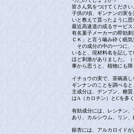
ったのでしょうか？
皆さん気をつけてください
子供の頃、ギンナンの実を
いと教えて貰ったように
最近高速道の或るサービス
有名菓子メーカーの即効刺
ＣＫ」と言う噛み砕く眠気
その成分の中の一つに、
いると、現材料名を記して
ほど刺激がありました。（
事から思うと、植物にも障
イチョウの実で、茶碗蒸し
ギンナンのことを調べると
主成分は、デンプン、糖質
はA（カロチン）とCを多
有効成分には、レシチン、
あり、カルシウム、リン、
銀杏には、アルカロイドが