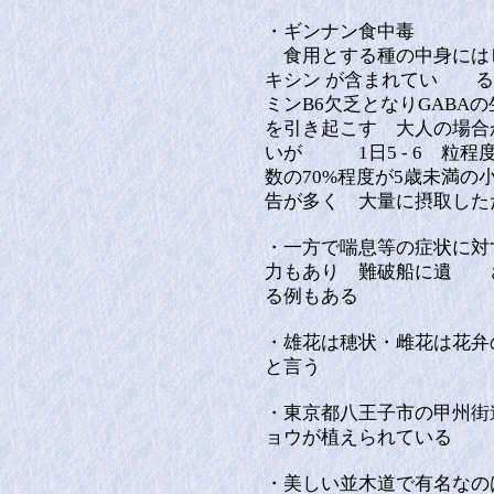
・ギンナン食中毒
食用とする種の中身にはビタ
キシン が含まれてい る
ミンB6欠乏となりGAB
を引き起こす 大人の場合
いが 1日5 - 6 粒
数の70%程度が5歳未満
告が多く 大量に摂取した
・一方で喘息等の症状に対
力もあり 難破船に遺 
る例もある
・雄花は穂状・雌花は花弁
と言う
・東京都八王子市の甲州街道
ョウが植えられている
・美しい並木道で有名なの