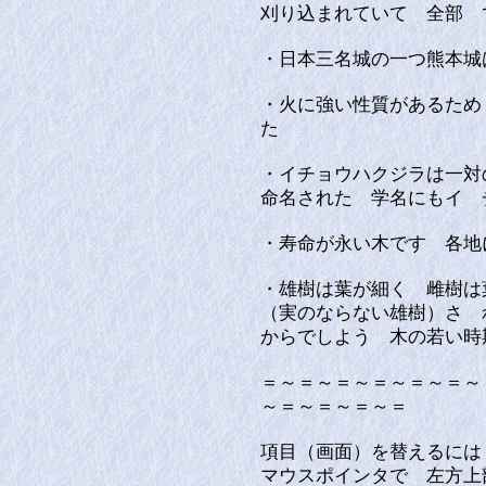
刈り込まれていて 全部 
・日本三名城の一つ熊本城
・火に強い性質があるため
た
・イチョウハクジラは一対
命名された 学名にもイ 
・寿命が永い木です 各地
・雄樹は葉が細く 雌樹は
（実のならない雄樹）さ 
からでしよう 木の若い
＝～＝～＝～＝～＝～＝～
～＝～＝～＝～＝
項目（画面）を替えるには
マウスポインタで 左方上