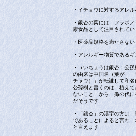
・イチョウに対するアレル
・銀杏の葉には「フラボノ
康食品として注目されてい
・医薬品規格を満たさな
・アレルギー物質である
・（いちょうは銀杏；公孫
の由来は中国名（葉が 
チャウ）」が転訛して和
公孫樹と書くのは 植えて
ないこと から 孫の代に
だそうです
・「銀杏」の漢字の方は 
であることによると言わ 
と言えます