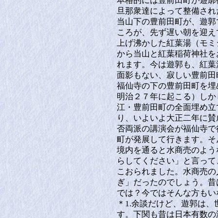
本格的には豊前田町が遊廓
旦那衆達によって整備され
当山下の豊前田町が、遊郭
ころが、先ず遅い朝を迎え
上げ沸かした紅葉湯（モミ
から当山と紅葉稲荷神社を
れます。今は遊郭も、紅葉
面影もない、寂しい豊前田
福仙寺の下の豊前田町を埋
明治２７年に起こる）しか
江・豊前田町の全面埋め立
り、いよいよ大正二年に賛
否両派の講演会が福仙寺で
町が発展して行きます。そ
境内を通ると水商売のよう
らしてください」と言って
こおられました。水商売の
ぎ」だったのでしょう。昔
では？今ではそんな方もい
＊1.余談だけど、遊郭は
す。下関も昔は日本有数の