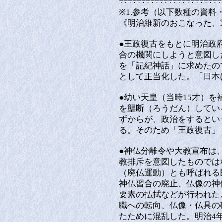
÷÷÷÷÷÷÷÷÷÷÷÷÷÷÷÷÷÷÷÷÷÷÷
※1.参考（以下数種の資
《明治維新のおこなった、
●王政復古をもとに明治政
合の機関にしようと意図し
を「記紀神話」に求めたの
として正当化した。「日本
●幼い天皇（当時15才）
を壟断（ろうだん）してい
ずからが、政治をするとい
る。そのため「王政復古」
●神仏分離令や大教宣布は
教排斥を意図したものでは
（廃仏運動）とも呼ばれる
神仏習合の廃止、仏像の神
要素の払拭などが行われた
職への転向、仏像・仏具の
たために混乱した。明治4年