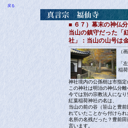
戻る
■ ６７）幕末の神仏
当山の鎮守だった「
社」：当山の山号は
（画
「左
稲荷
神社境内の公孫樹は市指定
この神社は明治の神仏分離
今では別の宗教法人になり
紅葉稲荷神社の名は、
当山の前の谷（笹山と豊前
れていたことから付けられ
名所の名残だった？豊前田
言います。