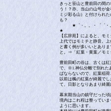
きっと笹山と豊前田の間の
う！？亦、当山の山号が金
ミジ彩る山）と付けられた
も？
★゜・。。・゜゜・。。
★
【広辞苑】によると、モミ
上代ではモミチと静音。上
と書く例が多いいとありま
と。⇒「紅葉・黄葉／モミ
豊前田町の谷は、古くは紅
で、※1.神仏分離で別れ
ばならないので、紅葉稲荷
以前は楓の紅葉が綺麗でし
て、日影となりあまり綺麗
幕末期当山の鎮守だった頃
境内はこれ程は整っていま
ように思います。