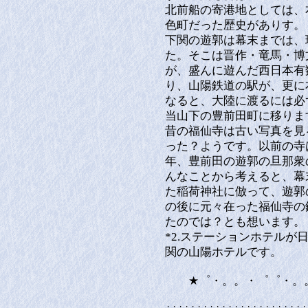
北前船の寄港地としては、
色町だった歴史がありす。
下関の遊郭は幕末までは、
た。そこは晋作・竜馬・博
が、盛んに遊んだ西日本有
り、山陽鉄道の駅が、更に
なると、大陸に渡るには必
当山下の豊前田町に移りま
昔の福仙寺は古い写真を見
った？ようです。以前の寺
年、豊前田の遊郭の旦那衆
んなことから考えると、幕
た稲荷神社に倣って、遊郭
の後に元々在った福仙寺の
たのでは？とも想います。
*2.ステーションホテル
関の山陽ホテルです。
★゜・。。・゜゜・。。