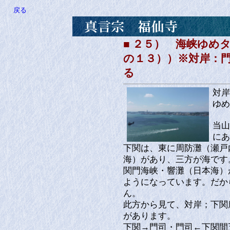
戻る
■ ２５） 海峡ゆめ
の１３））※対岸：
る
対岸
ゆめ
当山
にあ
下関は、東に周防灘（瀬戸
海）があり、三方が海です
関門海峡・響灘（日本海）
ようになっています。だか
ん。
此方から見て、対岸；下関
があります。
下関→門司・門司←下関間