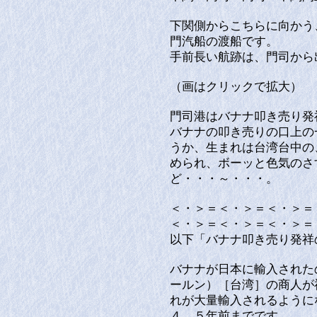
下関側からこちらに向かう
門汽船の渡船です。
手前長い航跡は、門司から
（画はクリックで拡大）
門司港はバナナ叩き売り発
バナナの叩き売りの口上の
うか、生まれは台湾台中の
められ、ボーッと色気のさ
ど・・・～・・・。
＜・＞＝＜・＞＝＜・＞＝
＜・＞＝＜・＞＝＜・＞＝
以下「バナナ叩き売り発祥
バナナが日本に輸入された
ールン）［台湾］の商人が
れが大量輸入されるように
４、５年前までです。